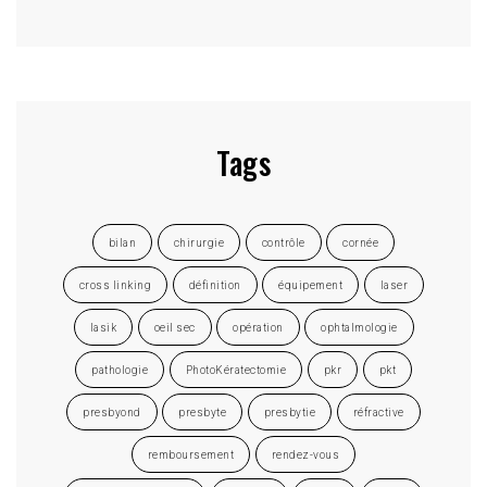
Tags
bilan
chirurgie
contrôle
cornée
cross linking
définition
équipement
laser
lasik
oeil sec
opération
ophtalmologie
pathologie
PhotoKératectomie
pkr
pkt
presbyond
presbyte
presbytie
réfractive
remboursement
rendez-vous