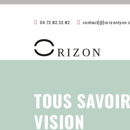
04.72.82.32.82
contact[@]orizonlyon
TOUS SAVOIR
VISION