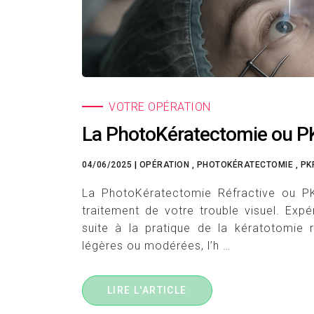
VOTRE OPÉRATION
La PhotoKératectomie ou P
04/06/2025
|
OPÉRATION
, PHOTOKÉRATECTOMIE
, PK
La PhotoKératectomie Réfractive ou PKR
traitement de votre trouble visuel. Expé
suite à la pratique de la kératotomie 
légères ou modérées, l’h …
LIRE L'ARTICLE