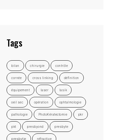
Tags
bilan
chirurgie
contrôle
cornée
cross linking
définition
équipement
laser
lasik
oeil sec
opération
ophtalmologie
pathologie
PhotoKératectomie
pkr
pkt
presbyond
presbyte
presbytie
réfractive