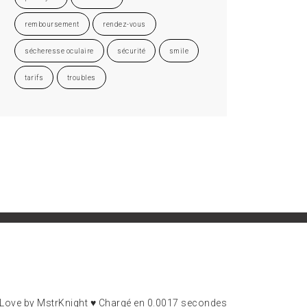
remboursement
rendez-vous
sécheresse oculaire
sécurité
smile
tarifs
troubles
 Love by MstrKnight ♥ Chargé en 0.0017 secondes