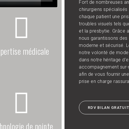
Fort de nombreuses an
chirurgiens spécialisés 
chaque patient une pris
troubles visuels tels q
et la presbytie. Grâce 
nous garantissons des 
moderne et sécurisé.
pertise médicale
notre volonté de moder
dans notre héritage d’
accompagnement sur-me
afin de vous fournir une
prise en charge rassura
RDV BILAN GRATUI
hnologie de pointe