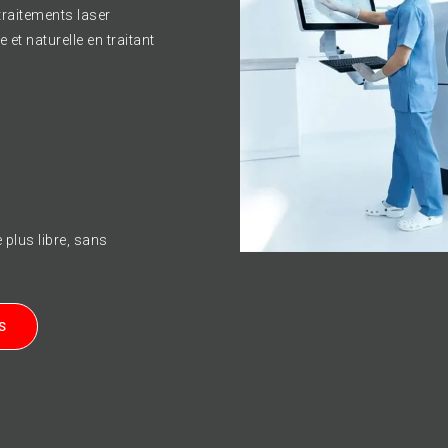
OCULAIRE 
 traitements laser
et naturelle en traitant
Nos solutions avancées pour le trai
des affections de la cornée incluent
› IPL & Luminothérapie :
Soulagez v
confort oculaire.
› Kératocône :
Bénéficiez de soins s
cette condition.
plus libre, sans
Des technologies innovantes pour d
adaptées à vos besoins.
S
PRENDRE RENDEZ-VOUS