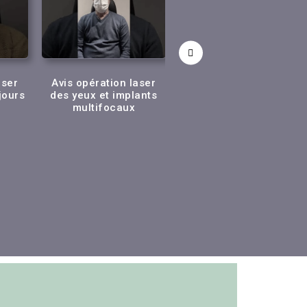
aser
Avis opération laser
Témoignage opération
jours
des yeux et implants
de la cataracte après 1
multifocaux
jour