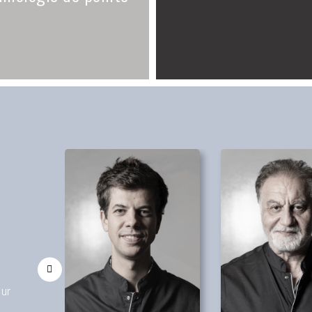
n
œur