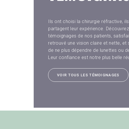
Ils ont choisi la chirurgie réfractive, ils
partagent leur expérience. Découvrez
gnage : Charles
Témoignage :
Opération 
témoignages de nos patients, satisfai
rd opéré des yeux
Opération de la
yeux : 
retrouvé une vision claire et nette, et
vec implants
cataracte avec des
témoi
de ne plus dépendre de lunettes ou de 
ltifocaux pour
implants multifocaux il
CATARACTE
y a 5 ans
Leur confiance est notre plus belle ré
REFRACTIVE
VOIR TOUS LES TÉMOIGNAGES