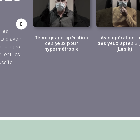
 les
laser des
Témoignage opération
Avis opération l
ts d’avoir
Nicolas
des yeux pour
des yeux après 3 
 soulagés
gne !
hypermétropie
(Lasik)
lentilles.
ussite.