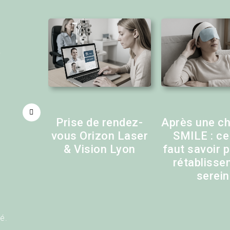
R
ik
Prise de rendez-
Après une ch
vous Orizon Laser
SMILE : ce 
& Vision Lyon
faut savoir 
rétabliss
serein
é.