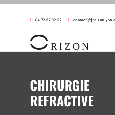
04.72.82.32.82
contact[@]orizonlyon
CHIRURGIE
REFRACTIVE