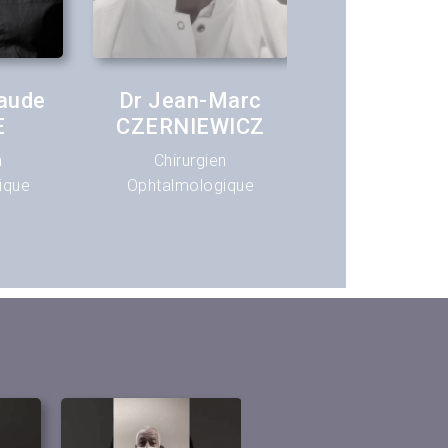
laude
Dr Jean-Marc
Dr Jéro
E
CZERNIEWICZ
CHAPA
n
Chirurgien
Chirurgie
ique
Ophtalmologique
Ophtalmolog