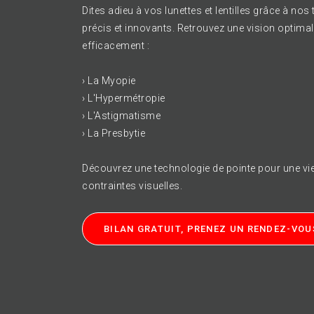
Dites adieu à vos lunettes et lentilles grâce à nos
précis et innovants. Retrouvez une vision optimale 
efficacement :
› La Myopie
e à votre
› L'Hypermétropie
› L'Astigmatisme
ion
› La Presbytie
Découvrez une technologie de pointe pour une vie 
 vos
contraintes visuelles.
BILAN GRATUIT, PRENEZ UN RENDEZ-VOU