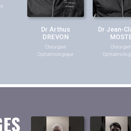
re
ppe
Dr Arthus
Dr Jean-C
ER
DREVON
MOST
n
Chirurgien
Chirurgie
ique
Ophalmologique
Ophtalmolog
GES