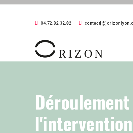
04.72.82.32.82
contact[@]orizonlyon
Déroulement
l'interventio