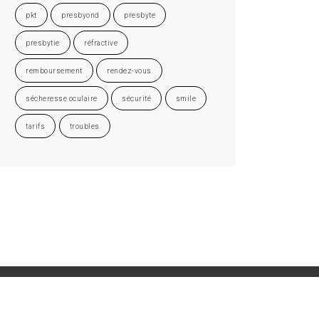
pkt
presbyond
presbyte
presbytie
réfractive
remboursement
rendez-vous
sécheresse oculaire
sécurité
smile
tarifs
troubles