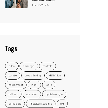
13/06/2025
Tags
bilan
chirurgie
contrôle
cornée
cross linking
définition
équipement
laser
lasik
oeil sec
opération
ophtalmologie
pathologie
PhotoKératectomie
pkr