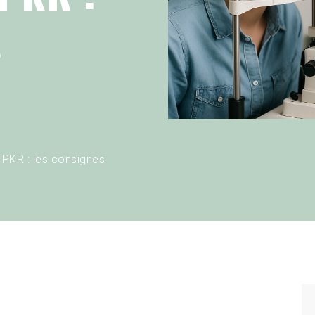
s
 PKR : les consignes