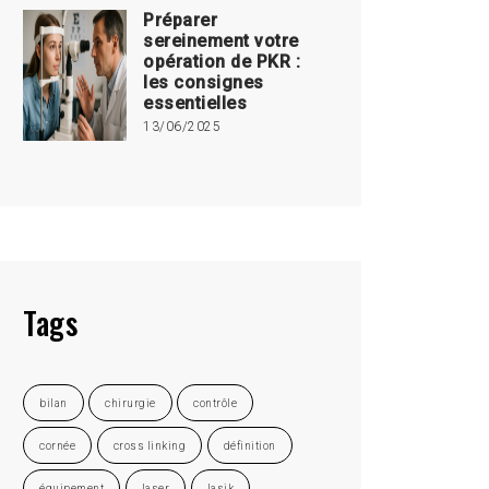
Préparer
sereinement votre
opération de PKR :
les consignes
essentielles
13/06/2025
Tags
bilan
chirurgie
contrôle
cornée
cross linking
définition
équipement
laser
lasik