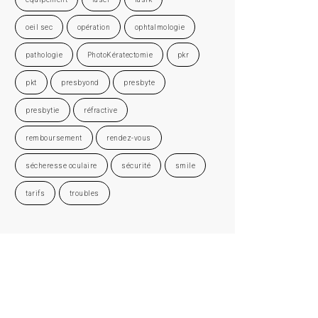
oeil sec
opération
ophtalmologie
pathologie
PhotoKératectomie
pkr
pkt
presbyond
presbyte
presbytie
réfractive
remboursement
rendez-vous
sécheresse oculaire
sécurité
smile
tarifs
troubles