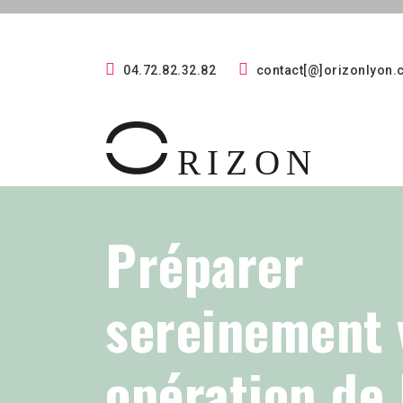
04.72.82.32.82
contact[@]orizonlyon
Préparer
sereinement 
opération de