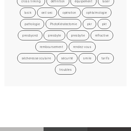
cross linking
définition
équipement
laser
lasik
oeil sec
opération
ophtalmologie
pathologie
PhotoKératectomie
pkr
pkt
presbyond
presbyte
presbytie
réfractive
remboursement
rendez-vous
sécheresse oculaire
sécurité
smile
tarifs
troubles