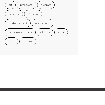
pkt
presbyond
presbyte
presbytie
réfractive
remboursement
rendez-vous
sécheresse oculaire
sécurité
smile
tarifs
troubles