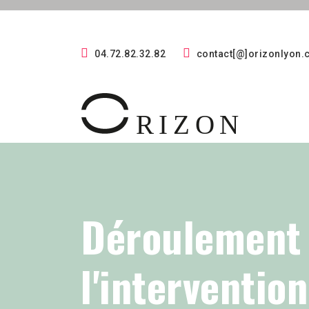
04.72.82.32.82
contact[@]orizonlyon
Déroulement
l'interventio