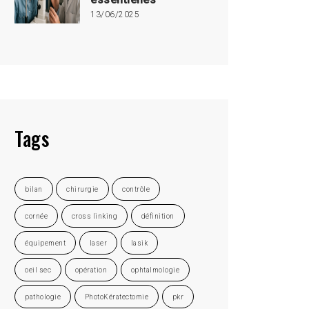
13/06/2025
Tags
bilan
chirurgie
contrôle
cornée
cross linking
définition
équipement
laser
lasik
oeil sec
opération
ophtalmologie
pathologie
PhotoKératectomie
pkr